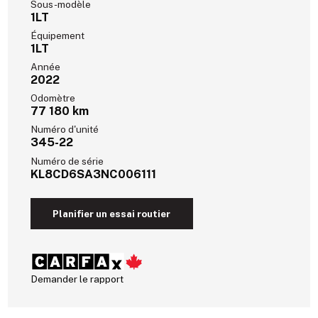
Sous-modèle
1LT
Équipement
1LT
Année
2022
Odomètre
77 180 km
Numéro d'unité
345-22
Numéro de série
KL8CD6SA3NC006111
Planifier un essai routier
Demander le rapport