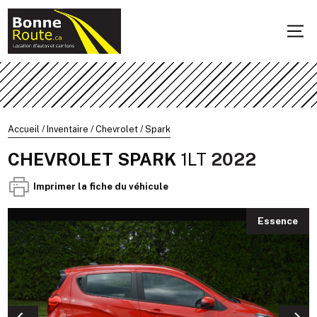
Accueil
/
Inventaire
/
Chevrolet
/
Spark
CHEVROLET
SPARK
1LT
2022
Imprimer la fiche du véhicule
Essence